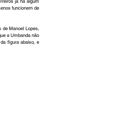
reiros já há algum 
menos funcionem de 
 que a Umbanda não 
 figura abaixo, e 