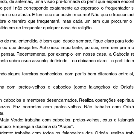
endo, de antemão, uma visão pré-formada do perfil que espera encont
o perfil não corresponde exatamente ao esperado, o frequentador s
smo) e se afasta. E tem que ser assim mesmo! Não que o frequentado
bre o terreiro que frequentará, mas cada um tem que procurar o p
tido em se frequentar qualquer casa de religião. 
ou que deseja ter. Acho isso importante, porque, nem sempre a co
a pensar. Recentemente, por exemplo, em nossa casa, a Cabocla re
nte sobre esse assunto, definindo – ou deixando claro – o perfil de no
lha com pretos-velhos e caboclos (como falangeiros de Orixás
 
om caboclos e mentores desencarnados. Realiza operações espiritua
ezes. Faz correntes com pretos-velhos. Não trabalha com Orixá
a.  
ata Verde: trabalha com caboclos, pretos-velhos, exus e falangei
studo. Emprega a doutrina do “Arapé”.  
riente: trabalha com todos os falangeiros dos Orixás, realiza tra