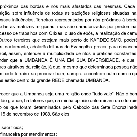
ção, sofre influência de todas as tradições religiosas situadas nas
essas influências. Terreiros representados por nós próximos à bo
odas as matrizes religiosas, mas são caracterizados por predominânc
cesso de trabalhos com Orixás, o uso de ebós, a realização de camari
 Outros terreiros que estejam mais perto do KARDECISMO, poderã
, certamente, adotarão leituras de Evangelho, preces para desenca
cil, assim, entender a multiplicidade de ritos e práticas constantes 
entender que a UMBANDA É UNA EM SUA DIVERSIDADE, e que é
es atrativos da religião, já que, mesmo que determinada pessoa não 
nado terreiro, se procurar bem, sempre encontrará outro com o qual s
todos estão dentro da grande REDE chamada UMBANDA. 
 tão grande, há fatores que, na minha opinião determinam se o terre
ão os que foram determinados pelo Caboclo das Sete Encruzilha
15 de novembro de 1908. São eles:
acrifícios;  
inanceira por atendimentos;  