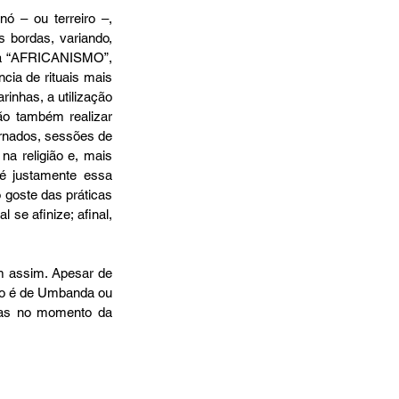
 bordas, variando, 
rda “AFRICANISMO”, 
ia de rituais mais 
nhas, a utilização 
o também realizar 
rnados, sessões de 
na religião e, mais 
 justamente essa 
goste das práticas 
e afinize; afinal, 
iro é de Umbanda ou 
das no momento da 