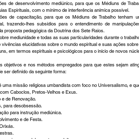
ões de desenvolvimento mediúnico, para que os Médiuns de Traba
ias Espirituais, com o mínimo de interferência anímica possível.  
ões de capacitação, para que os Médiuns de Trabalho tenham u
ual, trazendo-lhes subsídios para o entendimento de manipulaçõe
a proposta pedagógica da Doutrina dos Sete Raios.  
obre mediunidade e todas as suas particularidades durante o trabalho e
e vivências elucidativas sobre o mundo espiritual e suas ações sobre o
s, em termos espirituais e psicológicos para o início de novos núcle
er definido da seguinte forma: 
ma missão religiosa umbandista com foco no Universalismo, e que 
 com Caboclos, Pretos-Velhos e Exus.  
 e de Renovação.  
, para desobsessão.  
ção para instrução mediúnica.  
vimento e de Festa.  
rixás.  
stras.  