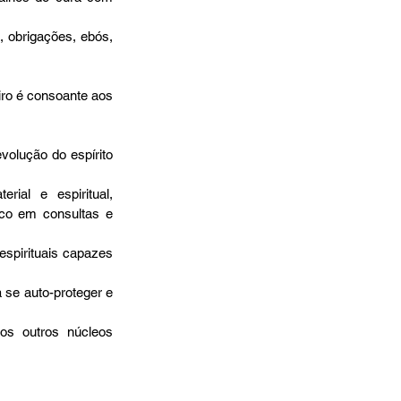
 obrigações, ebós, 
olução do espírito 
al e espiritual, 
co em consultas e 
spirituais capazes 
se auto-proteger e 
os outros núcleos 