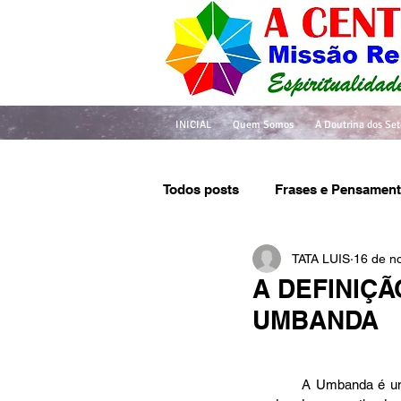
INICIAL
Quem Somos
A Doutrina dos Set
Todos posts
Frases e Pensamen
TATA LUIS
16 de n
A DEFINIÇÃ
UMBANDA
          A Umbanda é uma religião múltipla e, diferente da maioria das religiões, possui muitas formas, muitos 