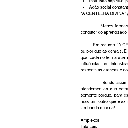
Instrução espiritual 
Ação social constante
"A CENTELHA DIVINA" pr
                Menos forma/rituais; e mais conteúdo/aprendizado, adotando a Doutrina dos Sete Raios como método 
condutor do aprendizado.
          Em resumo, "A CENTELHA DIVINA" em nada pode ser considerada uma organização umbandista melhor 
ou pior que as demais. 
qual cada nó tem a sua i
influências em intensida
respectivas crenças e co
           Sendo assim, ficamos bem à vontade para prosseguirmos nosso trabalho, sabendo que, se não 
atendemos ao que deter
somente porque, para es
mas um outro que elas 
Umbanda querida! 
Amplexos, 
Tata Luis