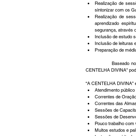
Realização de sess
sintonizar com os Gu
Realização de sess
aprendizado espirit
segurança, através d
Inclusão de estudo s
Inclusão de leituras 
Preparação de médiun
                Baseado nos objetivos e nos métodos empregados para que estes sejam atingidos, o perfil de "A 
CENTELHA DIVINA" pode s
“A CENTELHA DIVINA" é u
Atendimento público
Correntes de Oração
Correntes das Almas
Sessões de Capacita
Sessões de Desenvol
Pouco trabalho com O
Muitos estudos e pale