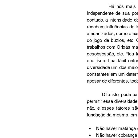
          Há nós mais próximos das bordas e nós mais afastados das mesmas. Cada nó – ou terreiro –, 
independente de sua posi
contudo, a intensidade d
recebem influências de t
africanizados, como o ex
do jogo de búzios, etc.
trabalhos com Orixás mas
desobsessão, etc. Fica fá
que isso: fica fácil 
diversidade um dos maior
constantes em um determi
apesar de diferentes, 
          Dito isto, pode parecer que a Umbanda seja uma religião onde “tudo vale”. Não é bem assim. Apesar de 
permitir essa diversidade
não, e esses fatores s
fundação da mesma, em 
Não haver matança / s
Não haver cobrança f