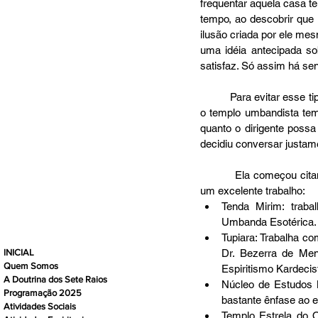
frequentar aquela casa t
tempo, ao descobrir que 
ilusão criada por ele me
uma idéia antecipada so
satisfaz. Só assim há sen
          Para evitar esse tipo de mal entendido, é bom que, desde sempre, fique claro para todos qual é o perfil que 
o templo umbandista tem 
quanto o dirigente poss
decidiu conversar justame
          Ela começou citando alguns terreiros conhecidos, com perfis bem diferentes entre si, e todos realizando 
um excelente trabalho:  
Tenda Mirim: traba
Umbanda Esotérica. 
Tupiara: Trabalha c
Dr. Bezerra de Men
INICIAL
Quem Somos
Espiritismo Kardecist
A Doutrina dos Sete Raios
Núcleo de Estudos M
Programação 2025
bastante ênfase ao e
Atividades Sociais
Templo Estrela do O