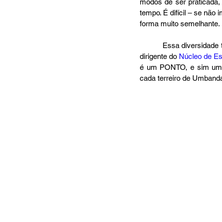
modos de ser praticada, 
tempo. É difícil – se nã
forma muito semelhante. 
          Essa diversidade tem uma explicação; e eu, particularmente, gosto muito das palavras de Manoel Lopes, 
dirigente do 
Núcleo de Es
é um PONTO, e sim uma 
cada terreiro de Umband