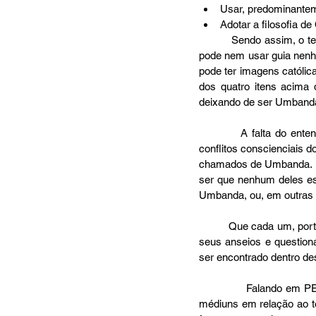
Usar, predominantem
Adotar a filosofia de
          Sendo assim, o terreiro pode ter atabaque, pode não ter atabaque, pode usar guias coloridas no pescoço, 
pode nem usar guia nenhu
pode ter imagens católic
dos quatro itens acima 
deixando de ser Umbanda
          A falta do entendimento dessa UNICIDADE na DIVERSIDADE é a responsável pela maior parte dos 
conflitos conscienciais 
chamados de Umbanda. Daí
ser que nenhum deles est
Umbanda, ou, em outras p
          Que cada um, portanto, escolha aquele perfil com o qual melhor se identificar, o que melhor responder aos 
seus anseios e questiona
ser encontrado dentro de
              Falando em PERFIL, podemos afirmar que é justamente ELE o responsável pela decepção de alguns 
médiuns em relação ao te