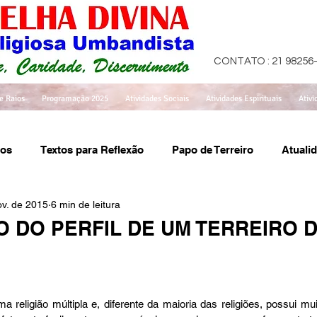
CONTATO : 21 98256
e Raios
Programação 2025
Atividades Sociais
Atividades Espirituais
Ativi
tos
Textos para Reflexão
Papo de Terreiro
Atuali
ov. de 2015
6 min de leitura
O DO PERFIL DE UM TERREIRO 