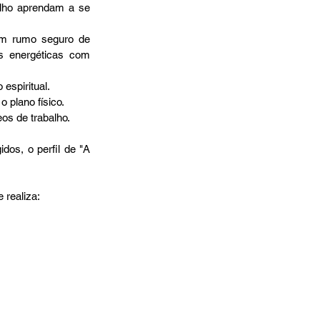
lho aprendam a se 
m rumo seguro de 
s energéticas com 
spiritual.  
 plano físico.  
os de trabalho.  
realiza:  