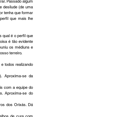
rar. Passado algum 
e desilude (de uma 
r tenha que formar 
erfil que mais lhe 
isa é tão evidente 
uniu os médiuns e 
sso terreiro. 
). Aproxima-se da 
is com a equipe do 
s. Aproxima-se do 
ros dos Orixás. Dá 
balhos de cura com 