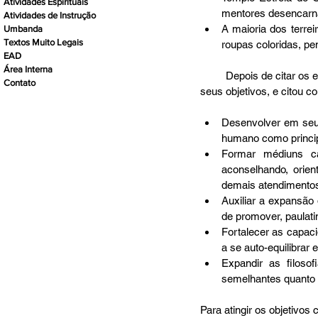
Atividades Espirituais
mentores desencarnad
Atividades de Instrução
A maioria dos terrei
Umbanda
Textos Muito Legais
roupas coloridas, pe
EAD
Área Interna
         Depois de citar os exemplos acima, ela – a Cabocla – explicou que o perfil de cada terreiro é consoante aos 
Contato
seus objetivos, e citou
Desenvolver em seus 
humano como princip
Formar médiuns cap
aconselhando, orien
demais atendimentos
Auxiliar a expansão 
de promover, paulati
Fortalecer as capac
a se auto-equilibrar 
Expandir as filoso
semelhantes quanto f
Para atingir os objetivo