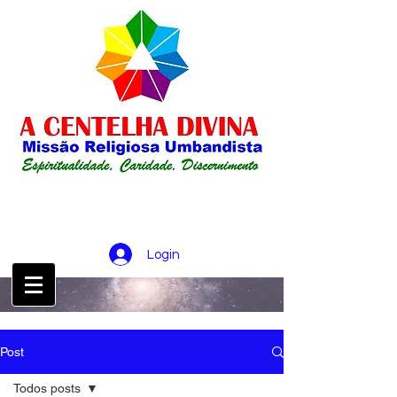
Login
CONTATO :
21 98256-0826
Post
Todos posts