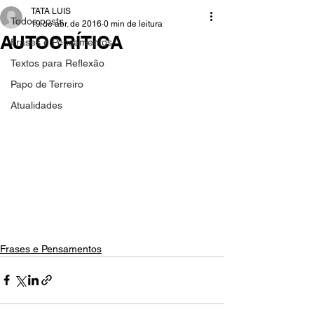
TATA LUIS
Todos posts
19 de abr. de 2016
0 min de leitura
AUTOCRÍTICA
Frases e Pensamentos
Textos para Reflexão
Papo de Terreiro
Atualidades
Frases e Pensamentos