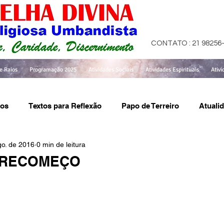
CONTATO : 21 98256
e Raios
Programação 2025
Atividades Sociais
Atividades Espirituais
Ativi
tos
Textos para Reflexão
Papo de Terreiro
Atuali
go. de 2016
0 min de leitura
 RECOMEÇO