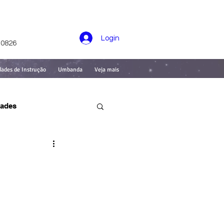
Login
-0826
dades de Instrução
Umbanda
Veja mais
dades