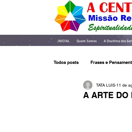
INICIAL
Quem Somos
A Doutrina dos Set
Todos posts
Frases e Pensamen
TATA LUIS
11 de a
A ARTE DO