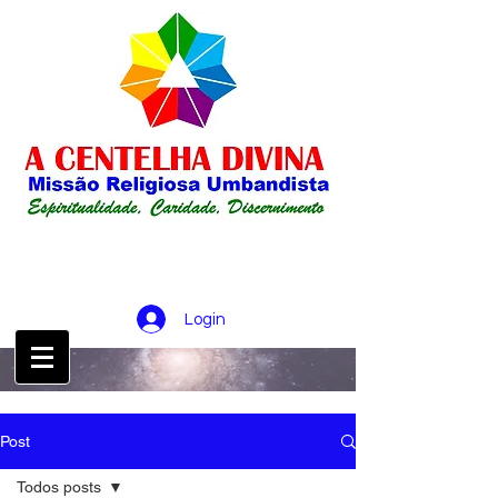
Login
CONTATO :
21 98256-0826
Post
Todos posts