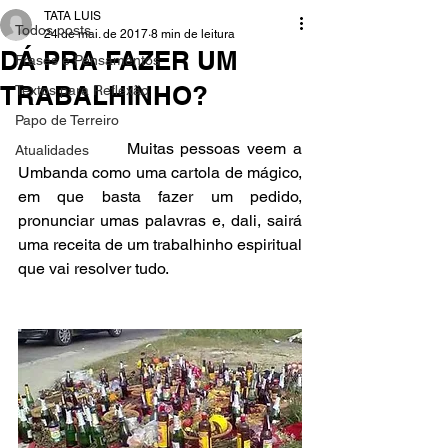
TATA LUIS
Todos posts
24 de mai. de 2017
8 min de leitura
DÁ PRA FAZER UM
Frases e Pensamentos
TRABALHINHO?
Textos para Reflexão
Papo de Terreiro
                Muitas pessoas veem a 
Atualidades
Umbanda como uma cartola de mágico, 
em que basta fazer um pedido, 
pronunciar umas palavras e, dali, sairá 
uma receita de um trabalhinho espiritual 
que vai resolver tudo.