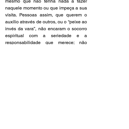
mesmo que não tenha nada a fazer 
naquele momento ou que impeça a sua 
visita. Pessoas assim, que querem o 
auxílio através de outros, ou o “peixe ao 
invés da vara”, não encaram o socorro 
espiritual com a seriedade e a 
responsabilidade que merece; não 
demonstram vontade nenhuma de se 
esforçar para receber auxílio e são, 
provavelmente, do tipo que gostariam 
de ser ajudadas, de preferência, sem 
fazer força. A pessoas assim, o que 
podemos fazer é aconselhar que, elas 
mesmas, procurem um terreiro para 
buscar auxílio; mesmo porquê, por 
razões vibratórias, é bem mais fácil 
para qualquer Guia poder ajudá-las se 
estiverem presentes e com a mente 
voltada ao trabalho que estiver sendo 