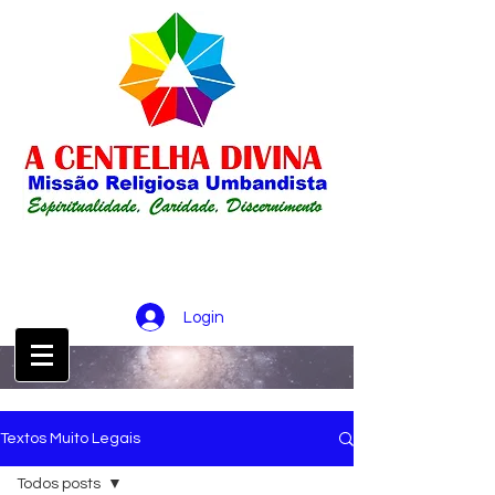
Login
CONTATO :
21 98256-0826
Textos Muito Legais
Todos posts