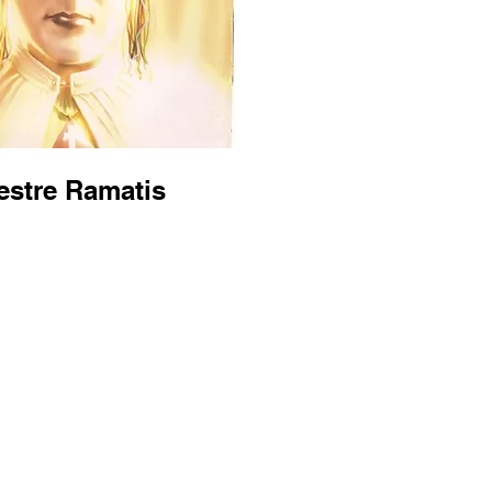
estre Ramatis
idade, do amor e do
 qualquer tipo, por
 nem utiliza qualquer