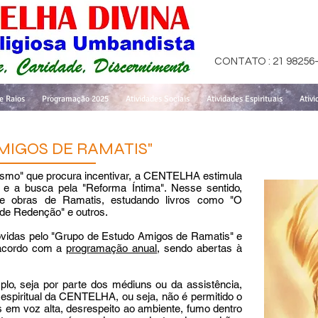
CONTATO : 21 98256
e Raios
Programação 2025
Atividades Sociais
Atividades Espirituais
Ativi
MIGOS DE RAMATIS"
smo" que procura incentivar, a CENTELHA estimula
l e a busca pela "Reforma Íntima". Nesse sentido,
de obras de Ramatis, estudando livros como "O
de Redenção" e outros.
idas pelo "Grupo de Estudo Amigos de Ramatis" e
 acordo com a
programação anual
,
sendo abertas à
, seja por parte dos médiuns ou da assistência,
espiritual da CENTELHA, ou seja, não é permitido o
 em voz alta, desrespeito ao ambiente, fumo dentro