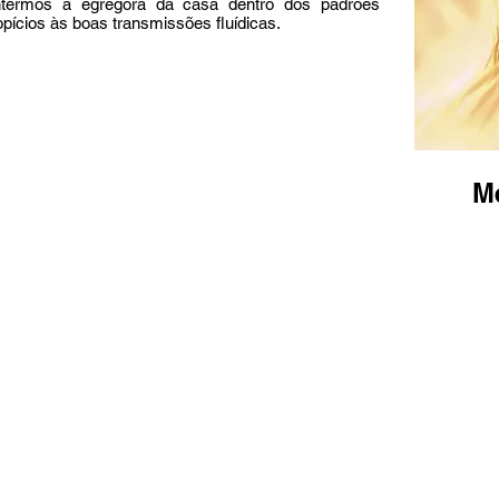
ntermos a egrégora da casa dentro dos padrões
ropícios às boas transmissões fluídicas.
M
ma Missão Umbandista e por ter como referência a prática da car
o as sagradas Leis de Umbanda, não exerce cobrança financeira de
ho realizado, bem com não realiza o sacrifício de qualquer animal,
coisa de origem animal em seus rituais.