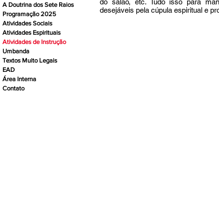
do salão, etc. Tudo isso para ma
A Doutrina dos Sete Raios
desejáveis pela cúpula espiritual e p
Programação 2025
Atividades Sociais
Atividades Espirituais
Atividades de Instrução
Umbanda
Textos Muito Legais
EAD
Área Interna
Contato
A CENTELHA DIVINA, por ser u
respeito ao próximo, seguind
qualquer atendimento ou trabal