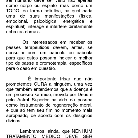
ser humano deve ser visto não apenas
como corpo ou espírito, mas como um
TODO, de forma holística, na qual cada
uma de suas manifestações (física,
emocional, psicológica, energética e
espiritual) interage e interfere diretamente
sobre as demais.
Os interessados em receber os
passes terapêuticos devem, antes, se
consultar com um caboclo ou cabocla
para que estes possam indicar o melhor
tipo de passe e cromoterapia, específicos
para o caso em questão.
É importante frisar que não
prometemos CURA a ninguém, uma vez
que também entendemos que a doença é
um processo kármico, movido por Deus e
pelo Astral Superior na vida da pessoa
como instrumento de regeneração moral,
e que só tem seu fim no momento mais
apropriado, de acordo com os desígnios
divinos.
Lembramos, ainda, que NENHUM
TRATAMENTO MÉDICO DEVE SER