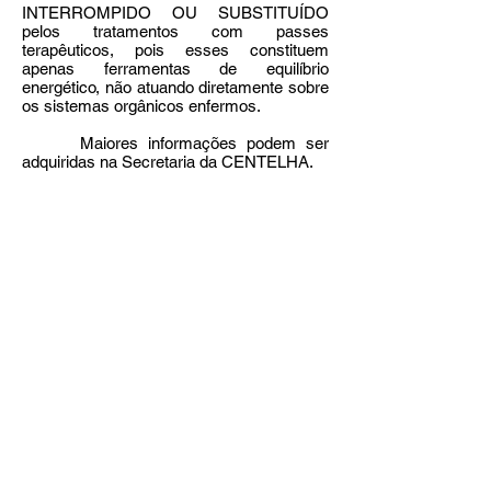
INTERROMPIDO OU SUBSTITUÍDO
pelos tratamentos com passes
terapêuticos, pois esses constituem
apenas ferramentas de equilíbrio
energético, não atuando diretamente sobre
os sistemas orgânicos enfermos.
Maiores informações podem ser
adquiridas na Secretaria da CENTELHA.
TODAS AS CONSULTAS E
TRABALHOS REALIZADOS NA
CENTELHA DIVINA SÃO GRATUITOS!
O comportamento dentro do templo,
seja por parte dos médiuns ou da
assistência, deve ser condizente com a
proposta espiritual da CENTELHA, ou
seja, pode-se cantar, bater palma, vibrar...
Mas não é permitido o uso de roupas
indecentes, conversas em voz alta,
desrespeito ao ambiente, fumo dentro do
salão, etc. Tudo isso para mantermos a
egrégora da casa dentro dos padrões
desejáveis pela cúpula espiritual e
propícios às boas transmissões fluídicas.