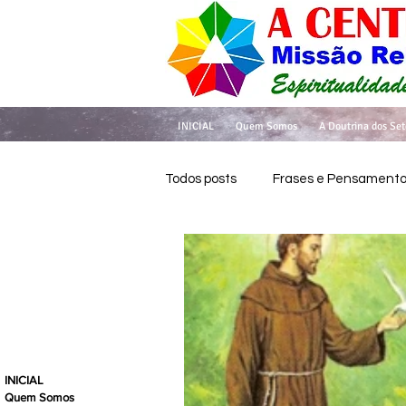
INICIAL
Quem Somos
A Doutrina dos Set
Todos posts
Frases e Pensament
INICIAL
Quem Somos