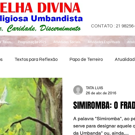
CONTATO : 21 98256
e Raios
Programação 2025
Atividades Sociais
Atividades Espirituais
Ativi
os
Textos para Reflexão
Papo de Terreiro
Atualida
TATA LUIS
26 de abr. de 2016
SIMIROMBA: O FRA
A palavra "Simiromba", ao pé 
serve para designar aquele 
da Umbanda" ou, ainda,...