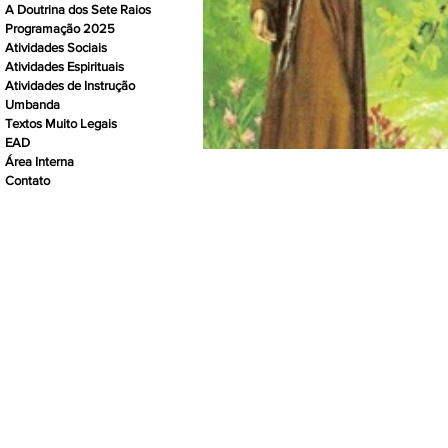
A Doutrina dos Sete Raios
Programação 2025
Atividades Sociais
Atividades Espirituais
Atividades de Instrução
Umbanda
Textos Muito Legais
EAD
Área Interna
Contato
A CENTELHA DIVINA, por ser u
respeito ao próximo, seguind
qualquer atendimento ou trabal