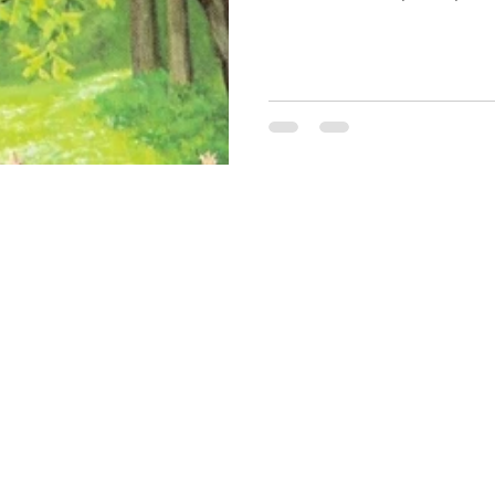
ma Missão Umbandista e por ter como referência a prática da car
o as sagradas Leis de Umbanda, não exerce cobrança financeira de
ho realizado, bem com não realiza o sacrifício de qualquer animal,
coisa de origem animal em seus rituais.