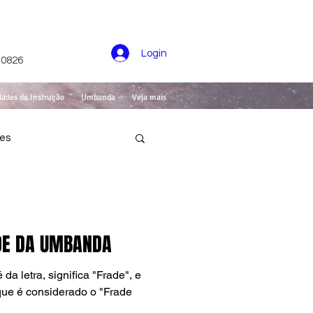
Login
-0826
dades de Instrução
Umbanda
Veja mais
des
DE DA UMBANDA
da letra, significa "Frade", e
que é considerado o "Frade