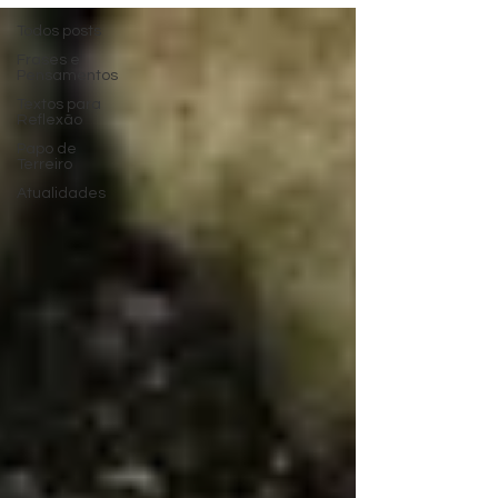
Todos posts
Frases e
Pensamentos
Textos para
Reflexão
Papo de
Terreiro
Atualidades