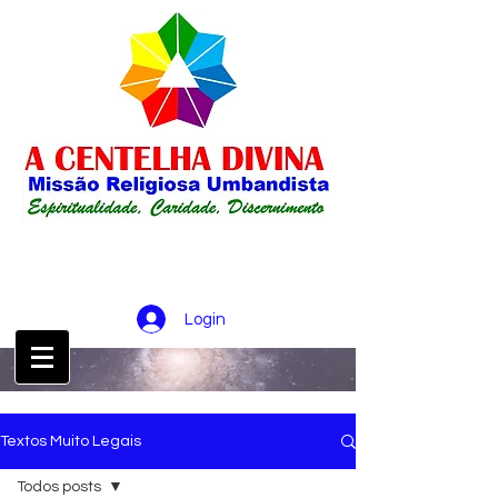
Login
CONTATO :
21 98256-0826
Textos Muito Legais
Todos posts