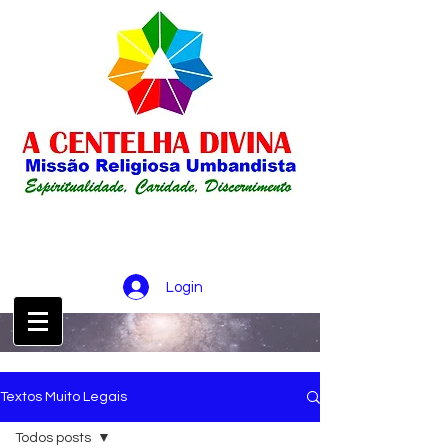
Login
CONTATO :
21 98256-0826
Textos Muito Legais
Todos posts