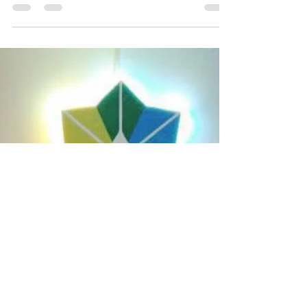
assunto: você sabe por que o seu terreiro
necessita da sua colaboração na realização
de tarefas...