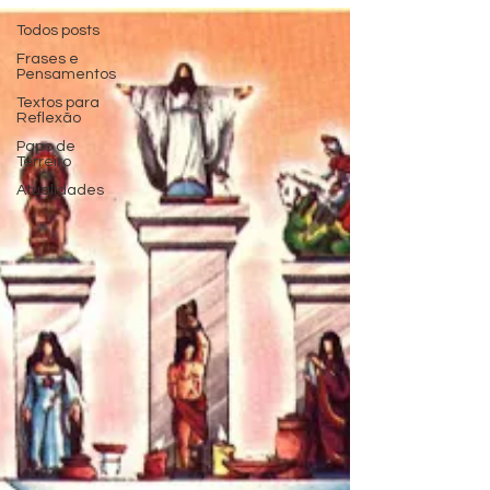
Todos posts
Frases e
Pensamentos
Textos para
Reflexão
Papo de
Terreiro
Atualidades