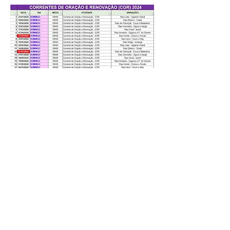
TAMBORES DE ENCANTADOS
Os Tambores de Encantados
acontecem nas datas previstas no
calendário abaixo, e são sessões
específicas para incorporação dos
Encantados de diversas famílias
presentes no Tambor de Mina (nossa raiz
ancestral). Essas sessões são
comandadas pela Cabocla Mariana
(Família da Turquia) e pelo Caboclo Zé
Raimundo (Família do Codó) e contam
também com visitantes das famílias da
Bandeira, Gama, Baía, Lençol e outras.