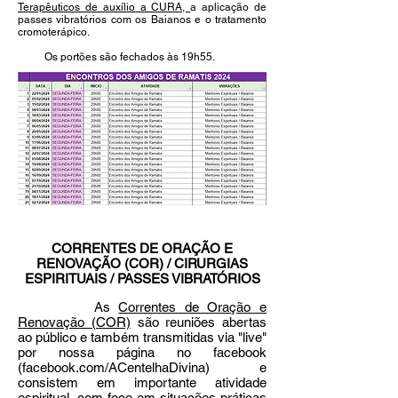
Terapêuticos de auxílio a CURA,
a aplicação de
passes vibratórios com os Baianos e o tratamento
cromoterápico.
Os portões são fechados às 19h55.
CORRENTES DE ORAÇÃO E
RENOVAÇÃO (COR) / CIRURGIAS
ESPIRITUAIS / PASSES VIBRATÓRIOS
As
Correntes de Oração e
Renovação (COR)
são reuniões abertas
ao público e também transmitidas via "live"
por nossa página no facebook
(facebook.com/ACentelhaDivina) e
consistem em importante atividade
espiritual, com foco em situações práticas