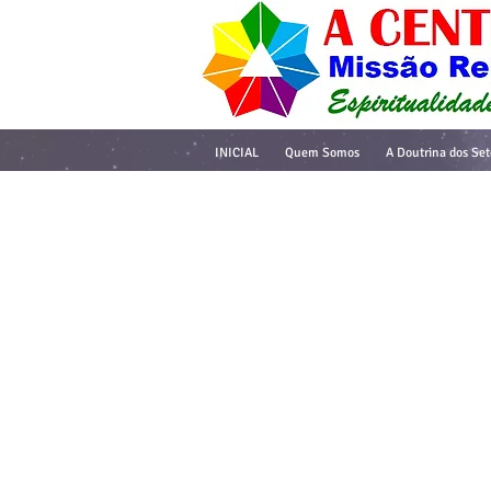
INICIAL
Quem Somos
A Doutrina dos Set