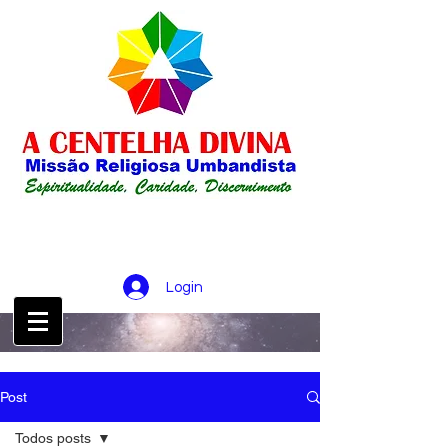
Login
CONTATO :
21 98256-0826
Post
Todos posts