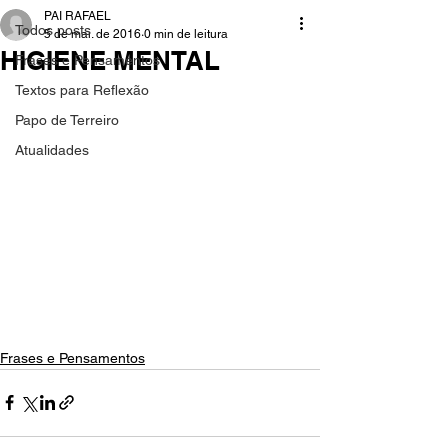
PAI RAFAEL
Todos posts
5 de mai. de 2016
0 min de leitura
HIGIENE MENTAL
Frases e Pensamentos
Textos para Reflexão
Papo de Terreiro
Atualidades
Frases e Pensamentos