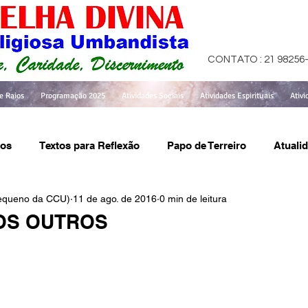
CONTATO : 21 98256
e Raios
Programação 2025
Atividades Sociais
Atividades Espirituais
Ativi
tos
Textos para Reflexão
Papo de Terreiro
Atuali
Pequeno da CCU)
11 de ago. de 2016
0 min de leitura
OS OUTROS