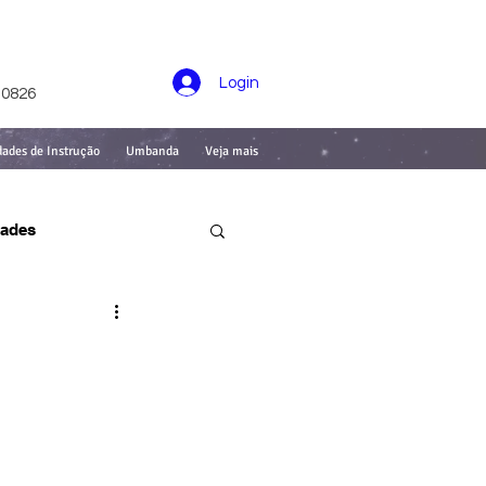
Login
-0826
dades de Instrução
Umbanda
Veja mais
dades