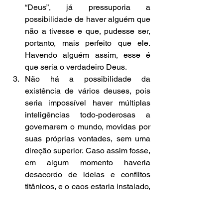
“Deus”, já pressuporia a 
possibilidade de haver alguém que 
não a tivesse e que, pudesse ser, 
portanto, mais perfeito que ele. 
Havendo alguém assim, esse é 
que seria o verdadeiro Deus.  
Não há a possibilidade da 
existência de vários deuses, pois 
seria impossível haver múltiplas 
inteligências todo-poderosas a 
governarem o mundo, movidas por 
suas próprias vontades, sem uma 
direção superior. Caso assim fosse, 
em algum momento haveria 
desacordo de ideias e conflitos 
titânicos, e o caos estaria instalado, 
destruindo todo o Universo. 
Havendo uma direção superior, 
quem a exercesse já passaria a ser 