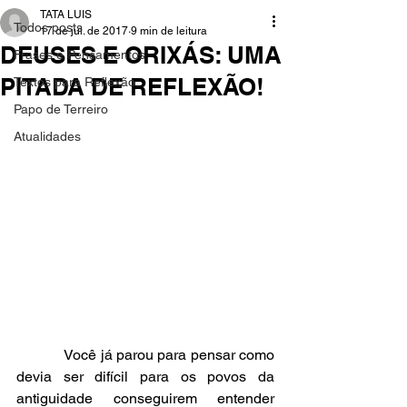
TATA LUIS
Todos posts
17 de jul. de 2017
9 min de leitura
DEUSES E ORIXÁS: UMA
Frases e Pensamentos
PITADA DE REFLEXÃO!
Textos para Reflexão
Papo de Terreiro
Atualidades
            Você já parou para pensar como 
devia ser difícil para os povos da 
antiguidade conseguirem entender 