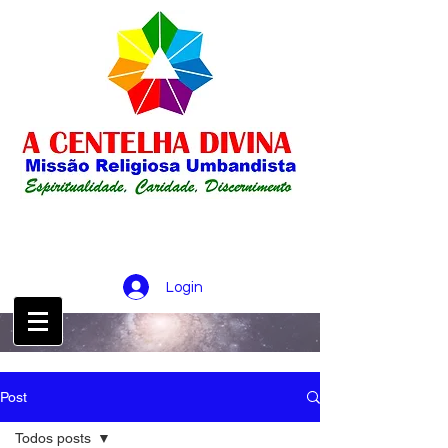
Login
CONTATO :
21 98256-0826
Post
Todos posts