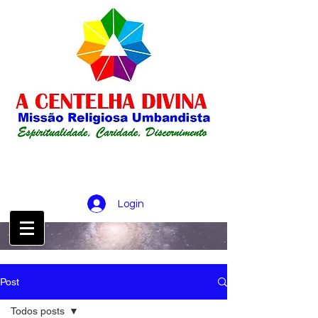
Login
CONTATO :
21 98256-0826
Post
Todos posts