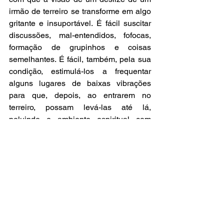
irmão de terreiro se transforme em algo 
gritante e insuportável. É fácil suscitar 
discussões, mal-entendidos, fofocas, 
formação de grupinhos e coisas 
semelhantes. É fácil, também, pela sua 
condição, estimulá-los a frequentar 
alguns lugares de baixas vibrações 
para que, depois, ao entrarem no 
terreiro, possam levá-las até lá, 
poluindo o ambiente espiritual com 
energias espúrias. É fácil, também, 
despertarem pensamentos de que “o 
terreiro é fraco”, “aqui não é o meu 
lugar”, “não estou com vontade de ir 
hoje”, “nada está melhorando” e outros 
semelhantes, assim como – nos mais 
suscetíveis – despertarem atrações 
sexuais por outros médiuns de corrente 