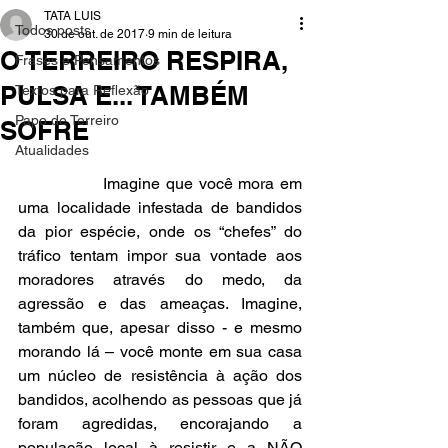
TATA LUIS
Todos posts
30 de out. de 2017
9 min de leitura
O TERREIRO RESPIRA,
Frases e Pensamentos
PULSA E... TAMBÉM
Textos para Reflexão
Papo de Terreiro
SOFRE
Atualidades
               Imagine que você mora em 
uma localidade infestada de bandidos 
da pior espécie, onde os “chefes” do 
tráfico tentam impor sua vontade aos 
moradores através do medo, da 
agressão e das ameaças. Imagine, 
também que, apesar disso - e mesmo 
morando lá – você monte em sua casa 
um núcleo de resistência à ação dos 
bandidos, acolhendo as pessoas que já 
foram agredidas, encorajando a 
população local à resistir e a NÃO 