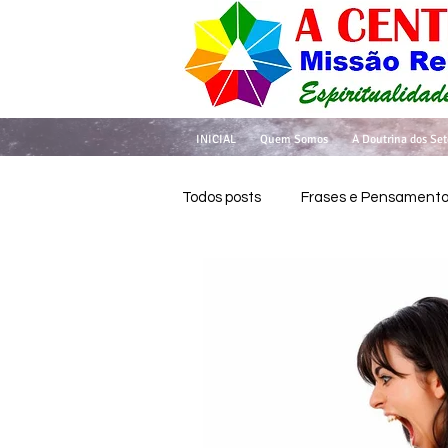
INICIAL
Quem Somos
A Doutrina dos Set
Todos posts
Frases e Pensament