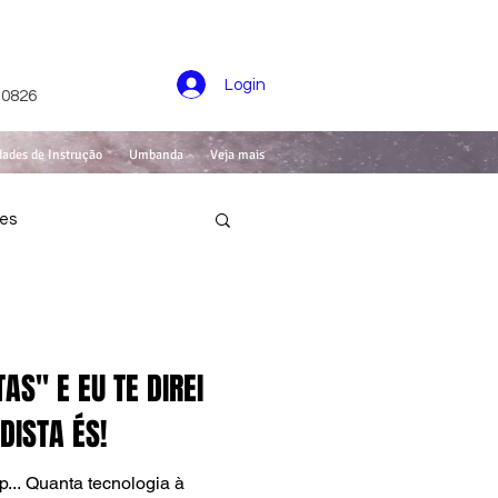
Login
-0826
dades de Instrução
Umbanda
Veja mais
des
AS" E EU TE DIREI
DISTA ÉS!
... Quanta tecnologia à