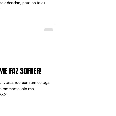
s décadas, para se falar
..
 ME FAZ SOFRER!
conversando com um colega
do momento, ele me
o?”...