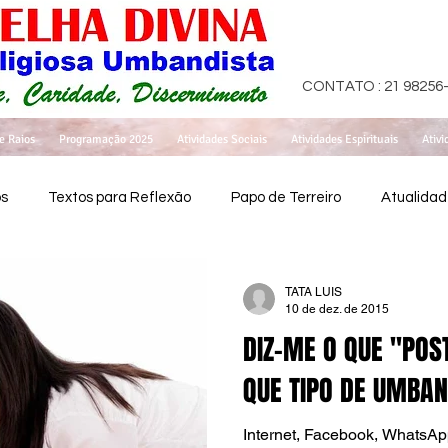
CONTATO : 21 98256
e Raios
Programação 2025
Atividades Sociais
Atividades Espirituais
Ativi
os
Textos para Reflexão
Papo de Terreiro
Atualida
TATA LUIS
10 de dez. de 2015
DIZ-ME O QUE "POST
QUE TIPO DE UMBAN
Internet, Facebook, WhatsApp