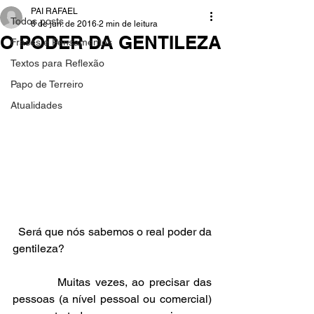
PAI RAFAEL
Todos posts
6 de jun. de 2016
2 min de leitura
O PODER DA GENTILEZA
Frases e Pensamentos
Textos para Reflexão
Papo de Terreiro
Atualidades
  Será que nós sabemos o real poder da 
gentileza?
          Muitas vezes, ao precisar das 
pessoas (a nível pessoal ou comercial) 