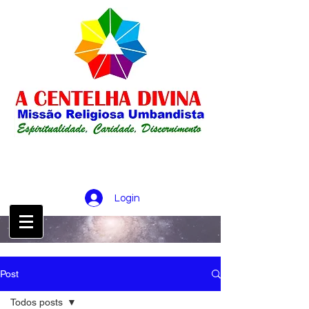
Login
CONTATO :
21 98256-0826
Post
Todos posts