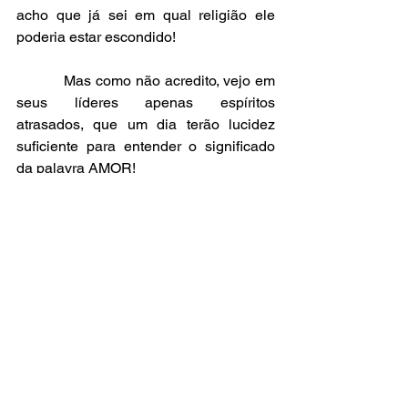
acho que já sei em qual religião ele 
poderia estar escondido!
           Mas como não acredito, vejo em 
seus líderes apenas espíritos 
atrasados, que um dia terão lucidez 
suficiente para entender o significado 
da palavra AMOR!
           E teremos a eternidade toda para 
isso, pois somos espíritos eternos e em 
evolução!
Amo vocês!
Amplexos,
Tata Luis.
#Umbanda
#diabo
#demônio
#satanás
Textos para Reflexão