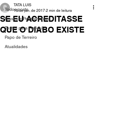
TATA LUIS
Todos posts
16 de jan. de 2017
2 min de leitura
SE EU ACREDITASSE
Frases e Pensamentos
QUE O DIABO EXISTE
Textos para Reflexão
Papo de Terreiro
Atualidades