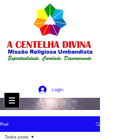
Login
CONTATO :
21 98256-0826
Post
Todos posts