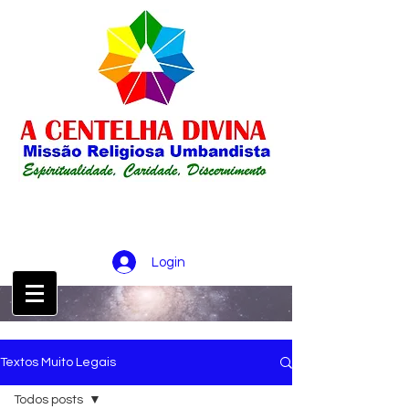
Login
CONTATO :
21 98256-0826
Textos Muito Legais
Todos posts