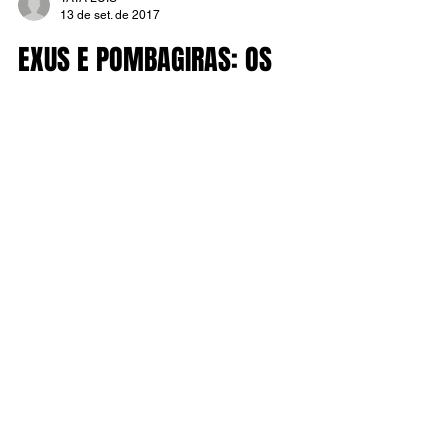
TATA LUIS
13 de set. de 2017
EXUS E POMBAGIRAS: OS
EXECUTORES DA LEI
Chegou a hora de falarmos deles: nossos
Exus e Pombagiras! E há tantas coisas a
serem ditas, que daria um livro só sobre o
tema. Mas...