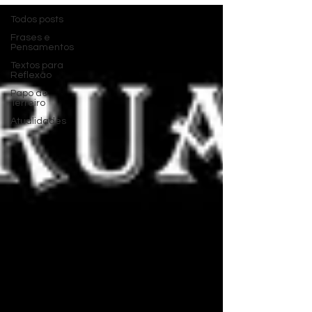
Todos posts
Frases e
Pensamentos
Textos para
Reflexão
Papo de
Terreiro
Atualidades